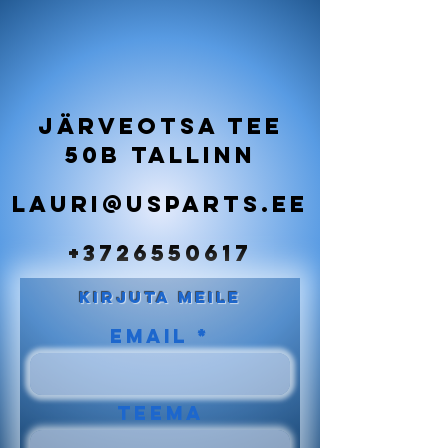
Järveotsa tee
50B Tallinn
lauri@usparts.ee
+3726550617
KIRJUTA MEILE
Email
TEEMA