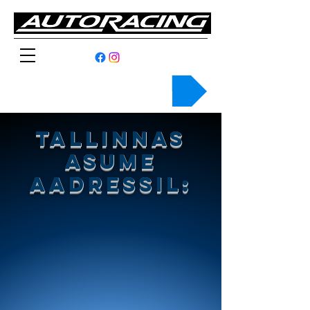
HELISTA
TALLINNAS
ASUME
AADRESSIL: